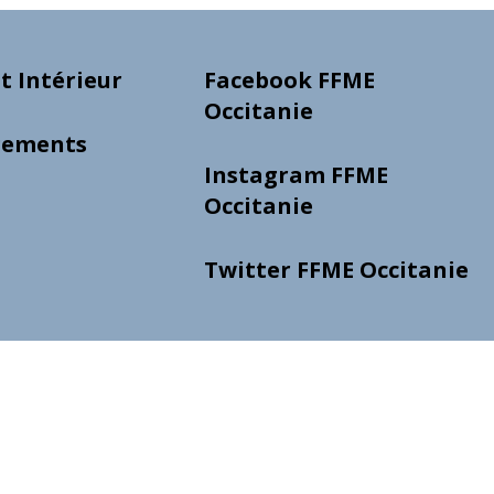
 Intérieur
Facebook FFME
Occitanie
gements
Instagram FFME
Occitanie
Twitter FFME Occitanie