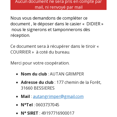
Aucun document ne sera pris en compte par
mail, ni renvoyé par mail
Nous vous demandons de compléter ce
document , le déposer dans le casier « DIDIER »
nous le signerons et tamponnerons dès
réception.
Ce document sera à récupérer dans le tiroir «
COURRIER » à coté du bureau.
Merci pour votre coopération.
Nom du club
: AUTAN GRIMPER
Adresse du club
: 177 chemin de la Forêt,
31660 BESSIERES
Mail
:
autangrimper@gmail.com
N°Tel
: 0603737045
N° SIRET
: 49197716900017