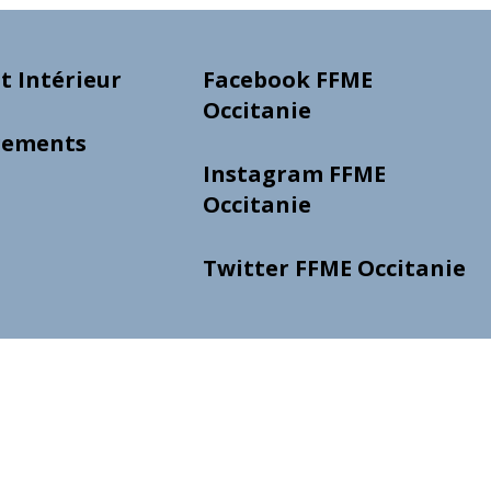
 Intérieur
Facebook FFME
Occitanie
gements
Instagram FFME
Occitanie
Twitter FFME Occitanie