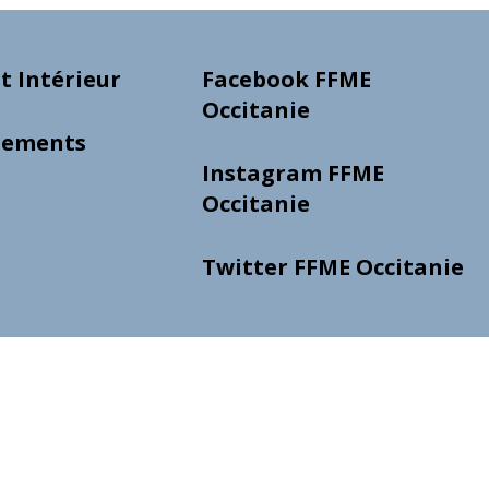
 Intérieur
Facebook FFME
Occitanie
gements
Instagram FFME
Occitanie
Twitter FFME Occitanie