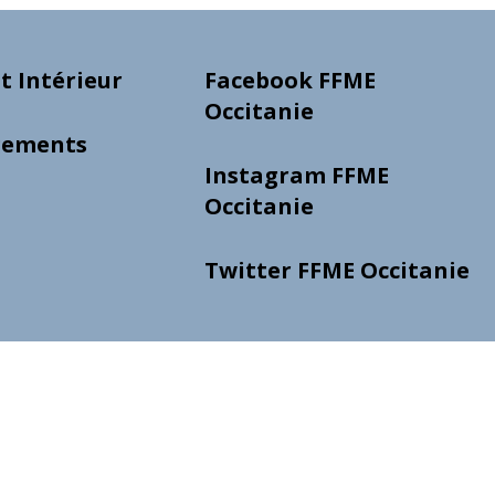
 Intérieur
Facebook FFME
Occitanie
gements
Instagram FFME
Occitanie
Twitter FFME Occitanie