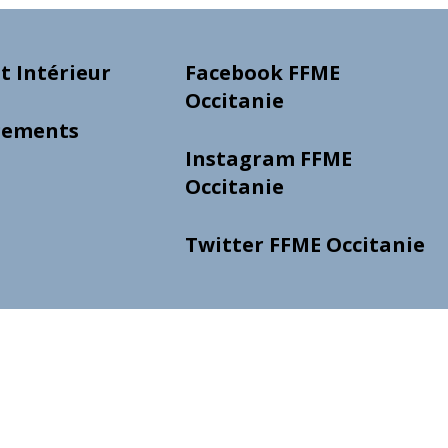
 Intérieur
Facebook FFME
Occitanie
gements
Instagram FFME
Occitanie
Twitter FFME Occitanie